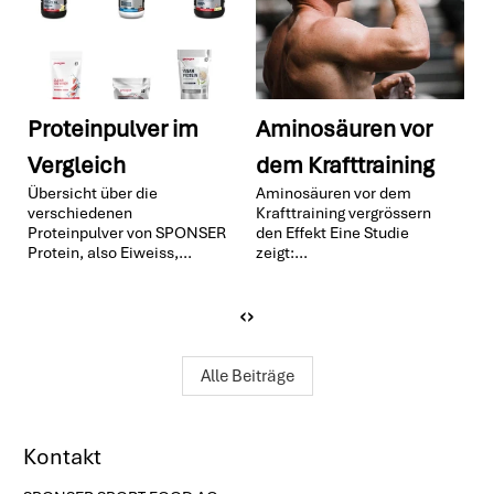
Aminosäuren vor
Beta-Alanin fördert
dem Krafttraining
Kraft und
Aminosäuren vor dem
K
Kraftausdauer
Krafttraining vergrössern
r
Beta-Alanin fördert Kraft
den Effekt Eine Studie
a
und Kraftausdauer - Studie
zeigt:...
i
bestätigt Wirkung von...
‹
›
Alle Beiträge
Kontakt