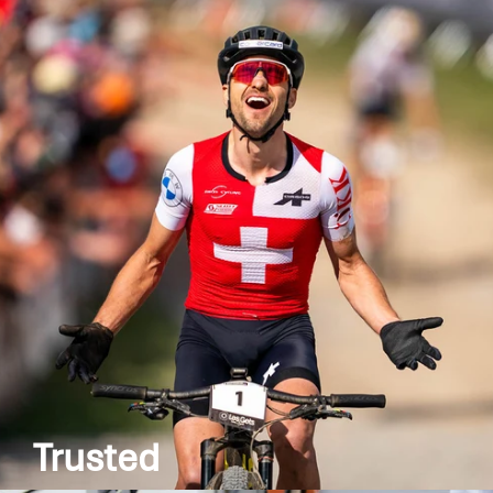
An mehr als 100 Sportanlässen mit jährlich über
100 000 Athleten werden SPONSER®-Produkte
nicht nur unter Laborbedingungen, sondern
zusätzlich im Praxistest auf Herz und Nieren
geprüft. So sind nicht nur unsere Produkte,
sondern auch unsere Athleten der Konkurrenz
stets einen Schritt voraus.
Trusted