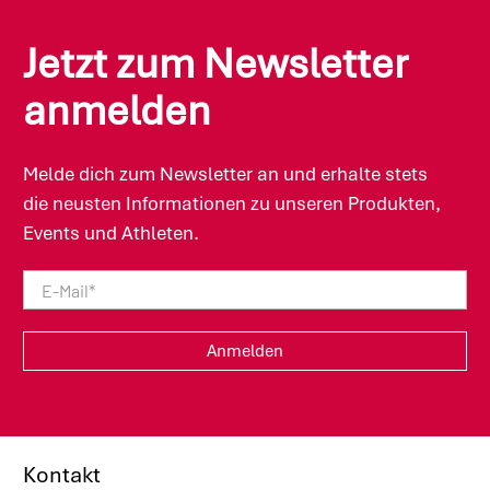
SPONSER® entwickelt seine Rezepturen
eigenständig nach neuesten wissenschaftlichen
Jetzt zum Newsletter
Erkenntnissen und steht dabei im stetigen
Austausch mit renommierten Opinion Leaders der
anmelden
Sporternährung sowie Hochschulen, Ärzten und
Spitzensportlern. Im Resultat überzeugen die
Produkte durch höchste Glaubwürdigkeit,
Melde dich zum Newsletter an und erhalte stets
optimale Funktionalität und Verträglichkeit.
die neusten Informationen zu unseren Produkten,
Events und Athleten.
E-Mail
*
Anmelden
Kontakt