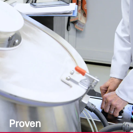
Viele renommierte Athleten vertrauen auf
SPONSER® und unsere Produkte. Ein breites
Netzwerk an Athleten - vom Olympiasieger bis
zum Freizeitsportler – sorgt für einen wertvollen
Erfahrungstransfer.
Proven