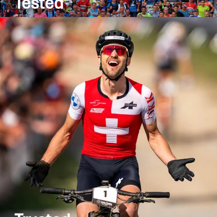
Tested
An mehr als 100 Sportanlässen mit jährlich über
100 000 Athleten werden SPONSER®-Produkte
nicht nur unter Laborbedingungen, sondern
zusätzlich im Praxistest auf Herz und Nieren
geprüft. So sind nicht nur unsere Produkte,
sondern auch unsere Athleten der Konkurrenz
stets einen Schritt voraus.