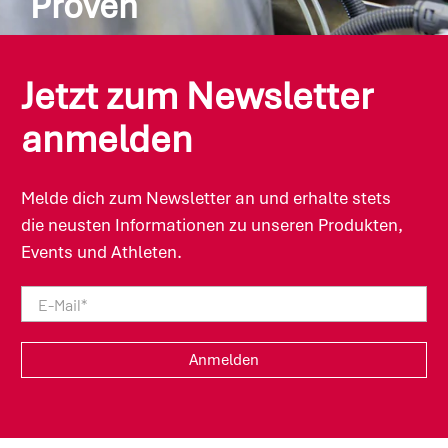
Proven
SPONSER® entwickelt seine Rezepturen
eigenständig nach neuesten wissenschaftlichen
Jetzt zum Newsletter
Erkenntnissen und steht dabei im stetigen
Austausch mit renommierten Opinion Leaders der
anmelden
Sporternährung sowie Hochschulen, Ärzten und
Spitzensportlern. Im Resultat überzeugen die
Produkte durch höchste Glaubwürdigkeit,
Melde dich zum Newsletter an und erhalte stets
optimale Funktionalität und Verträglichkeit.
die neusten Informationen zu unseren Produkten,
Events und Athleten.
E-Mail
*
Anmelden