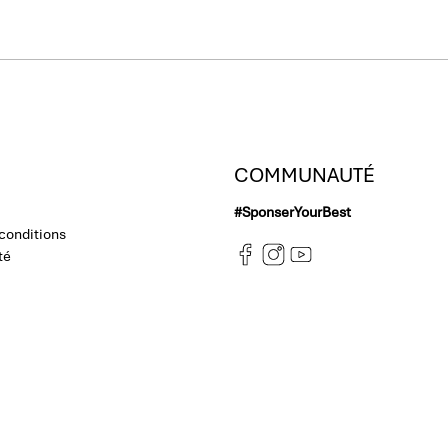
COMMUNAUTÉ
#SponserYourBest
 conditions
té